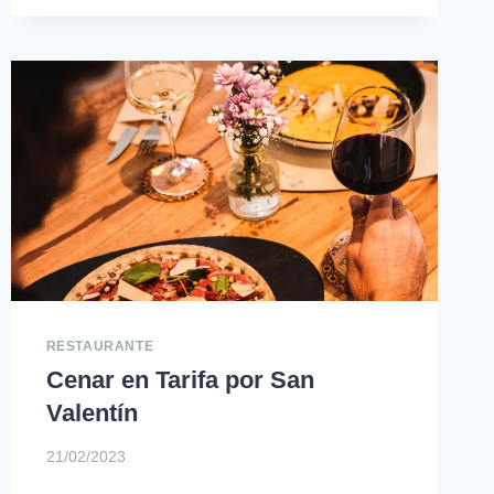
EN
TARIFA:
TODO
UN
MANJAR
RESTAURANTE
Cenar en Tarifa por San
Valentín
21/02/2023