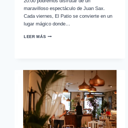
20:00 podremos disfrutar de un
maravilloso espectáculo de Juan Sax.
Cada viernes, El Patio se convierte en un
lugar mágico donde…
MÚSICA
LEER MÁS
EN
DIRECTO
| VIERNES
17
DE
MARZO