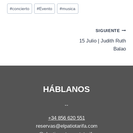
Etiquetas
#
concierto
#
Evento
#
musica
de
la
entrada:
Navegación
SIGUIENTE
15 Julio | Judith Ruth
de
Balao
entradas
HÁBLANOS
--
+34 856 620 551
reservas@elpatiotarifa.com