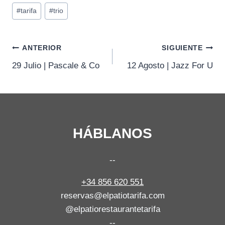
#
tarifa
#
trio
la
entrada:
Navegación
ANTERIOR
SIGUIENTE
29 Julio | Pascale & Co
12 Agosto | Jazz For U
de
entradas
HÁBLANOS
--
+34 856 620 551
reservas@elpatiotarifa.com
@elpatiorestaurantetarifa
--