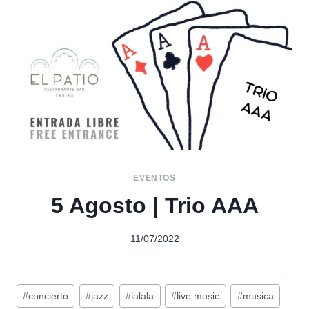
EVENTOS
5 Agosto | Trio AAA
11/07/2022
Etiquetas
#
concierto
#
jazz
#
lalala
#
live music
#
musica
de